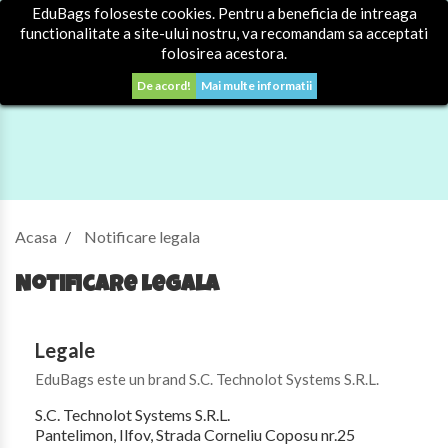
EduBags foloseste cookies. Pentru a beneficia de intreaga
0


Autentificare
functionalitate a site-ului nostru, va recomandam sa acceptati
folosirea acestora.
De acord!
Mai multe informatii
Acasa
Notificare legala
Notificare legala
Legale
EduBags este un brand S.C. Technolot Systems S.R.L.
S.C. Technolot Systems S.R.L.
Pantelimon, Ilfov, Strada Corneliu Coposu nr.25