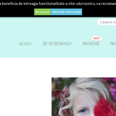
beneficia de intreaga functionalitate a site-ului nostru, va recoma
De acord!
Mai multe informatii
HOT
ACASA
DE CE EDUBAGS?
PRODUSE
PR