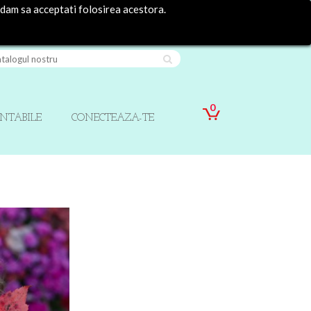
ndam sa acceptati folosirea acestora.
Contact
Autentificare
0
INTABILE
CONECTEAZA-TE