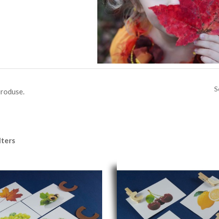
S
produse.
lters