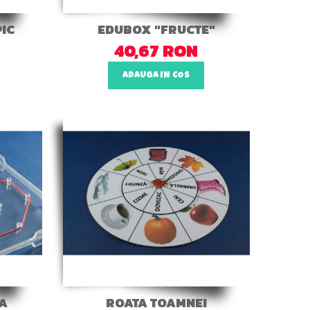
PIC
EDUBOX "FRUCTE"
40,67 RON
ADAUGA IN COS
A
ROATA TOAMNEI