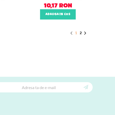
10,17 RON
ADAUGA IN COS
1
2