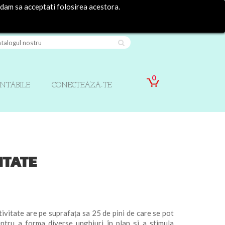
ndam sa acceptati folosirea acestora.
Contact
Autentificare
0
INTABILE
CONECTEAZA-TE
ITATE
itate are pe suprafața sa 25 de pini de care se pot
ntru a forma diverse unghiuri în plan și a stimula