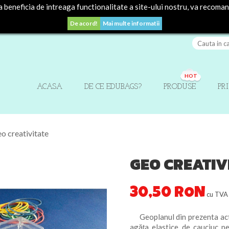
beneficia de intreaga functionalitate a site-ului nostru, va recoma
De acord!
Mai multe informatii
HOT
ACASA
DE CE EDUBAGS?
PRODUSE
PR
o creativitate
GEO CREATIV
30,50 RON
cu TVA
Geoplanul din prezenta activ
agăța elastice de cauciuc pe