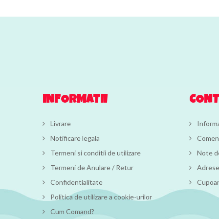
INFORMATII
CON
Livrare
Informa
Notificare legala
Comen
Termeni si conditii de utilizare
Note de
Termeni de Anulare / Retur
Adres
Confidentialitate
Cupoa
Politica de utilizare a cookie-urilor
Cum Comand?