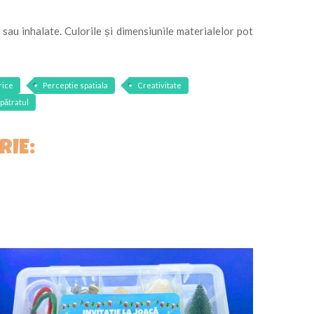
 sau inhalate. Culorile și dimensiunile materialelor pot
rice
Perceptie spatiala
Creativitate
pătratul
RIE: