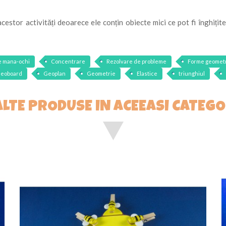
estor activități deoarece ele conțin obiecte mici ce pot fi înghițite
 mana-ochi
Concentrare
Rezolvare de probleme
Forme geomet
eoboard
Geoplan
Geometrie
Elastice
triunghiul
ALTE PRODUSE IN ACEEASI CATEGO