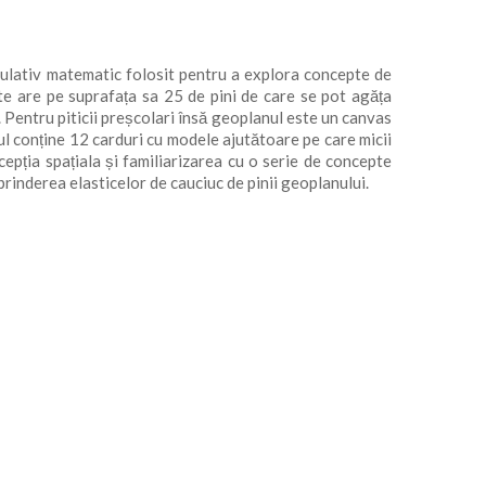
lativ matematic folosit pentru a explora concepte de
e are pe suprafața sa 25 de pini de care se pot agăța
. Pentru piticii preșcolari însă geoplanul este un canvas
tul conține 12 carduri cu modele ajutătoare pe care micii
epția spațiala și familiarizarea cu o serie de concepte
prinderea elasticelor de cauciuc de pinii geoplanului.