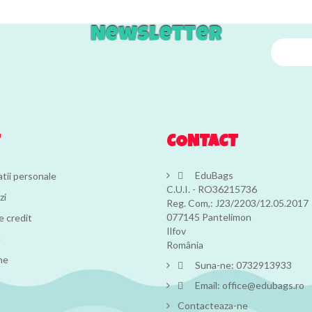
Newsletter
T
CONTACT
EduBags
tii personale

C.U.I. - RO36215736
zi
Reg. Com,: J23/2203/12.05.2017
077145 Pantelimon
 credit
Ilfov
e
România
ne
Suna-ne:
0732913933

Email:
office@edubags.ro

Contacteaza-ne