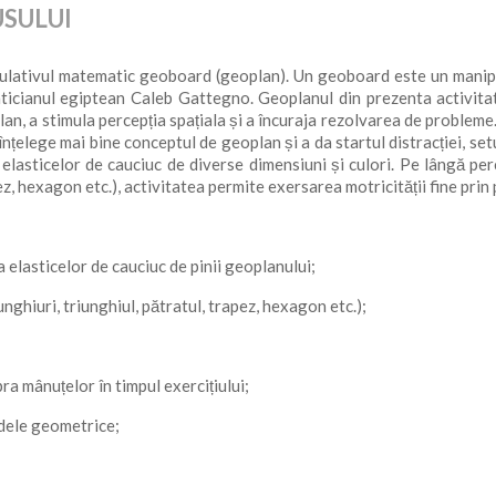
USULUI
lativul matematic geoboard (geoplan). Un geoboard este un manipu
ticianul egiptean Caleb Gattegno. Geoplanul din prezenta activitat
lan, a stimula percepția spațiala și a încuraja rezolvarea de probleme
nțelege mai bine conceptul de geoplan și a da startul distracției, se
lasticelor de cauciuc de diverse dimensiuni și culori. Pe lângă perc
z, hexagon etc.), activitatea permite exersarea motricității fine prin 
 elasticelor de cauciuc de pinii geoplanului;
ghiuri, triunghiul, pătratul, trapez, hexagon etc.);
ra mânuțelor în timpul exercițiului;
odele geometrice;