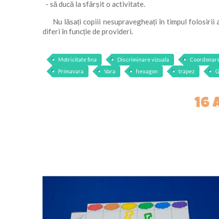
- să ducă la sfârșit o activitate.
Nu lăsați copiii nesupravegheați în timpul folosirii ac
diferi în funcție de provideri.
Motricitate fina
Discriminare vizuala
Coordonare
Primavara
Vara
hexagon
trapez
G
16 