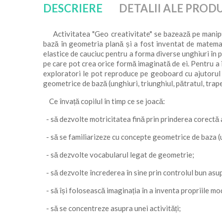
DESCRIERE
DETALII ALE PROD
Activitatea "Geo creativitate" se bazează pe manipu
bază în geometria plană și a fost inventat de matema
elastice de cauciuc pentru a forma diverse unghiuri în p
pe care pot crea orice formă imaginată de ei. Pentru a î
exploratori le pot reproduce pe geoboard cu ajutorul e
geometrice de bază (unghiuri, triunghiul, pătratul, trape
Ce învață copilul în timp ce se joacă:
- să dezvolte motricitatea fină prin prinderea corectă a
- să se familiarizeze cu concepte geometrice de baza (un
- să dezvolte vocabularul legat de geometrie;
- să dezvolte încrederea în sine prin controlul bun asup
- să își folosească imaginația în a inventa propriile m
- să se concentreze asupra unei activități;