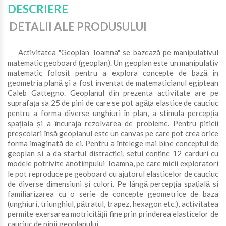
DESCRIERE
DETALII ALE PRODUSULUI
Activitatea "Geoplan Toamna" se bazează pe manipulativul
matematic geoboard (geoplan). Un geoplan este un manipulativ
matematic folosit pentru a explora concepte de bază în
geometria plană și a fost inventat de matematicianul egiptean
Caleb Gattegno. Geoplanul din prezenta activitate are pe
suprafața sa 25 de pini de care se pot agăța elastice de cauciuc
pentru a forma diverse unghiuri în plan, a stimula percepția
spațiala și a încuraja rezolvarea de probleme. Pentru piticii
preșcolari însă geoplanul este un canvas pe care pot crea orice
forma imaginată de ei. Pentru a înțelege mai bine conceptul de
geoplan și a da startul distracției, setul conține 12 carduri cu
modele potrivite anotimpului Toamna, pe care micii exploratori
le pot reproduce pe geoboard cu ajutorul elasticelor de cauciuc
de diverse dimensiuni și culori. Pe lângă percepția spațială si
familiarizarea cu o serie de concepte geometrice de baza
(unghiuri, triunghiul, pătratul, trapez, hexagon etc.), activitatea
permite exersarea motricității fine prin prinderea elasticelor de
cauciuc de pinii geoplanului.