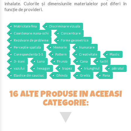
inhalate. Culorile și dimensiunile materialelor pot diferi în
funcție de provideri.
Motricitate fina
Discriminare vizuala
Coordonare mana-ochi
Concentrare
Rezolvare de probleme
Forme geometrice
Perceptie spatiala
Memorie
Numarare
Corespondenta 1-1
Pattern
Creativitate
Plastic
3 - 6 ani
Luna
Frunza
Cana
tactil
vazului
hexagon
trapez
triunghiul
pătratul
Elastice din cauciuc
Ghinda
Grebla
Pana
16 ALTE PRODUSE IN ACEEASI
CATEGORIE: