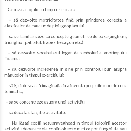
Ce învață copilul în timp ce se joacă:
- să dezvolte motricitatea fină prin prinderea corecta a
elasticelor de cauciuc de pinii geoplanului;
- să se familiarizeze cu concepte geometrice de baza (unghiuri,
triunghiul, pătratul, trapez, hexagon etc.);
- să dezvolte vocabularul legat de simbolurile anotimpului
Toamna;
- să dezvolte încrederea în sine prin controlul bun asupra
mânuțelor în timpul exercițiului;
- să își folosească imaginația în a inventa propriile modele cu iz
tomnatic;
- sa se concentreze asupra unei activități;
- să ducă la sfârșit o activitate.
Nu lăsați copiii nesupravegheați în timpul folosirii acestor
activități deoarece ele conțin obiecte mici ce pot fi înghițite sau