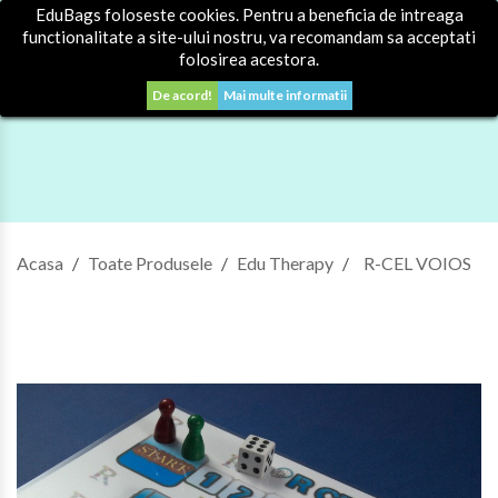
EduBags foloseste cookies. Pentru a beneficia de intreaga
0


Autentificare
functionalitate a site-ului nostru, va recomandam sa acceptati
folosirea acestora.
De acord!
Mai multe informatii
Acasa
Toate Produsele
Edu Therapy
R-CEL VOIOS