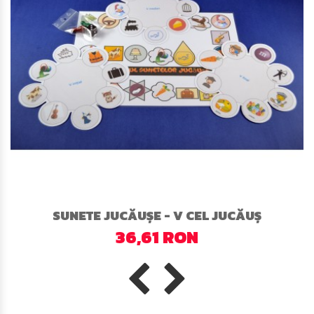
SUNETE JUCĂUȘE - V CEL JUCĂUȘ
36,61 RON