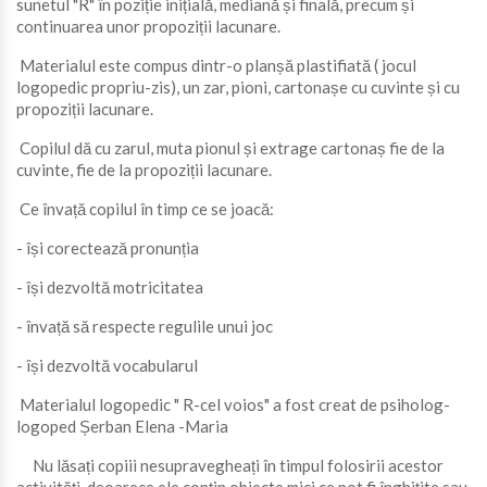
sunetul "R" în poziție inițială, mediană și finală, precum și
continuarea unor propoziții lacunare.
Materialul este compus dintr-o planșă plastifiată ( jocul
logopedic propriu-zis), un zar, pioni, cartonașe cu cuvinte și cu
propoziții lacunare.
Copilul dă cu zarul, muta pionul și extrage cartonaș fie de la
cuvinte, fie de la propoziții lacunare.
Ce învață copilul în timp ce se joacă:
- își corectează pronunția
- își dezvoltă motricitatea
- învață să respecte regulile unui joc
- își dezvoltă vocabularul
Materialul logopedic " R-cel voios" a fost creat de psiholog-
logoped Șerban Elena -Maria
Nu lăsați copiii nesupravegheați în timpul folosirii acestor