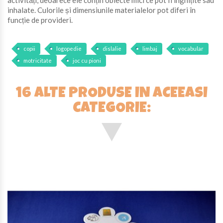
activități, deoarece ele conțin obiecte mici ce pot fi înghițite sau
inhalate. Culorile și dimensiunile materialelor pot diferi în
funcție de provideri.
copii
logopedie
dislalie
limbaj
vocabular
motricitate
joc cu pioni
16 ALTE PRODUSE IN ACEEASI
CATEGORIE: