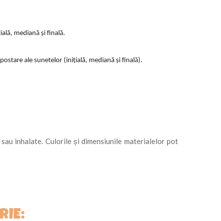
ială, mediană și finală.
ostare ale sunetelor (inițială, mediană și finală).
e sau inhalate. Culorile și dimensiunile materialelor pot
RIE: