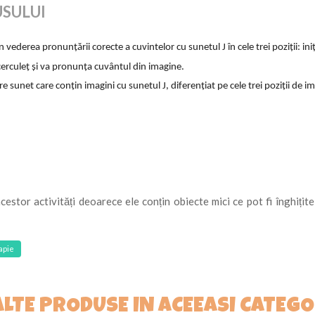
USULUI
derea pronunțării corecte a cuvintelor cu sunetul J în cele trei poziții: iniț
 cerculeț și va pronunța cuvântul din imagine.
sunet care conțin imagini cu sunetul J, diferențiat pe cele trei poziții de imp
acestor activități deoarece ele conțin obiecte mici ce pot fi înghițit
apie
ALTE PRODUSE IN ACEEASI CATEGO