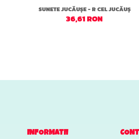
UȘ
SUNETE JUCĂUȘE - R CEL JUCĂUȘ
36,61 RON
INFORMATII
CON