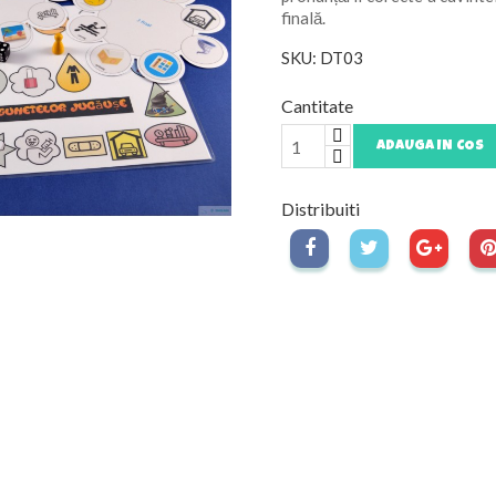
finală.
SKU: DT03
Cantitate
ADAUGA IN COS
Distribuiti