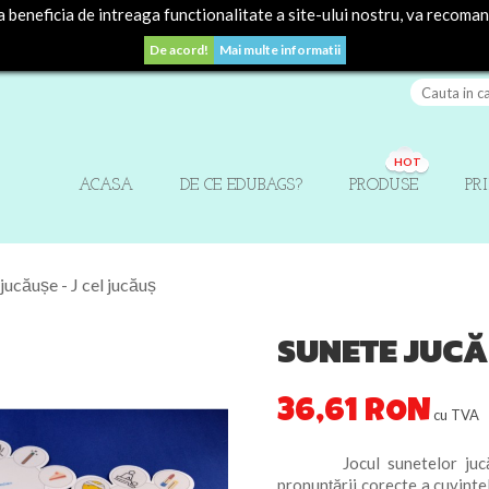
beneficia de intreaga functionalitate a site-ului nostru, va recoma
De acord!
Mai multe informatii
HOT
ACASA
DE CE EDUBAGS?
PRODUSE
PR
jucăușe - J cel jucăuș
SUNETE JUCĂU
36,61 RON
cu TVA
Jocul sunetelor jucăușe 
pronunțării corecte a cuvintelo