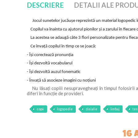
DESCRIERE
DETALII ALE PROD
Jocul sunetelor jucăușe reprezintă un material logopedic în ve
Copilul va înainta cu ajutorul pionilor și a zarului în fiecare
La acestea se adaugă câte 3 flori personalizate pentru fiecare 
Ce învață copilul în timp ce se joacă:
- Își corectează pronunția
- Își dezvoltă vocabularul
- Își dezvoltă auzul fonematic
- Învață să asocieze imagini cu noțiuni
Nu lăsați copiii nesupravegheați în timpul folosirii 
diferi în funcție de provideri.
copii
logopedie
dislalie
limbaj
ter
16 