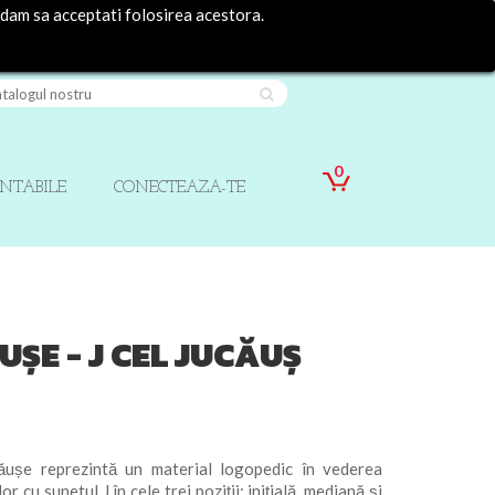
ndam sa acceptati folosirea acestora.
Contact
Autentificare
0
INTABILE
CONECTEAZA-TE
ȘE - J CEL JUCĂUȘ
reprezintă un material logopedic în vederea
r cu sunetul J în cele trei poziții: inițială, mediană și