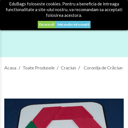
EduBags foloseste cookies. Pentru a beneficia de intreaga
0


Autentificare
functionalitate a site-ului nostru, va recomandam sa acceptati
folosirea acestora.
De acord!
Mai multe informatii
Acasa
Toate Produsele
Craciun
Coronița de Crăciun