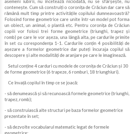
asemeni iubirii, nu încetează niciodată, nu se sfârșește, nu
contenește. Cum să construiți o coronița de Crăciun dar care să
rămână mult timp printre activitățile copilului dumneavoastră?
Folosind forme geometrice care unite într-un model pot forma
un obiect, un animal, o plantă etc. Pentru coronița de Crăciun
copiii vor folosi trei forme geometrice (triunghi, trapez și
romb) pe care le vor așeza, una lângă alta, pe cardurile primite
în set cu corespondența 1-1. Cardurile conțin 4 posibilități de
așezare a formelor geometrice dar puteți încuraja copilul să
descopere și alte modalități de aranjare pe care le imaginează.
Setul conține 4 carduri cu modele de coronița de Crăciun și 30
de forme geometrice (6 trapeze, 6 romburi, 18 triunghiuri).
Ce învață copilul în timp ce se joacă:
- să denumească și să recunoască formele geometrice (triunghi,
trapez, romb);
- să construiască alte structuri pe baza formelor geometrice
prezentate în set;
- să dezvolte vocabularul matematic legat de formele
geometrice;