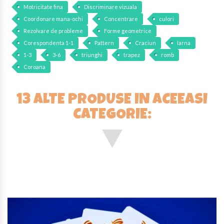
Motricitate fina
Discriminare vizuala
Coordonare mana-ochi
Concentrare
culori
Rezolvare de probleme
Forme geometrice
Corespondenta 1-1
Pattern
Craciun
Iarna
1-3
3-6
triunghi
trapez
romb
Coroana
13 ALTE PRODUSE IN ACEEASI
CATEGORIE: