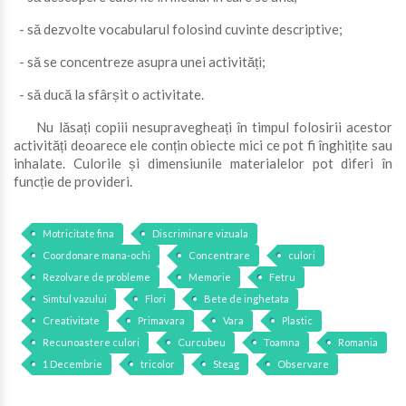
- să dezvolte vocabularul folosind cuvinte descriptive;
- să se concentreze asupra unei activități;
- să ducă la sfârșit o activitate.
Nu lăsați copiii nesupravegheați în timpul folosirii acestor
activități deoarece ele conțin obiecte mici ce pot fi înghițite sau
inhalate. Culorile și dimensiunile materialelor pot diferi în
funcție de provideri.
Motricitate fina
Discriminare vizuala
Coordonare mana-ochi
Concentrare
culori
Rezolvare de probleme
Memorie
Fetru
Simtul vazului
Flori
Bete de inghetata
Creativitate
Primavara
Vara
Plastic
Recunoastere culori
Curcubeu
Toamna
Romania
1 Decembrie
tricolor
Steag
Observare