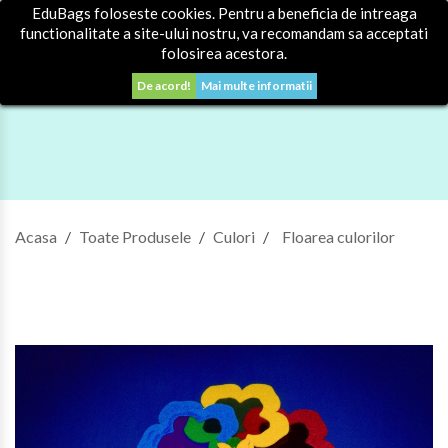
EduBags foloseste cookies. Pentru a beneficia de intreaga
0


Autentificare
functionalitate a site-ului nostru, va recomandam sa acceptati
folosirea acestora.
De acord!
Mai multe informatii
Acasa
Toate Produsele
Culori
Floarea culorilor