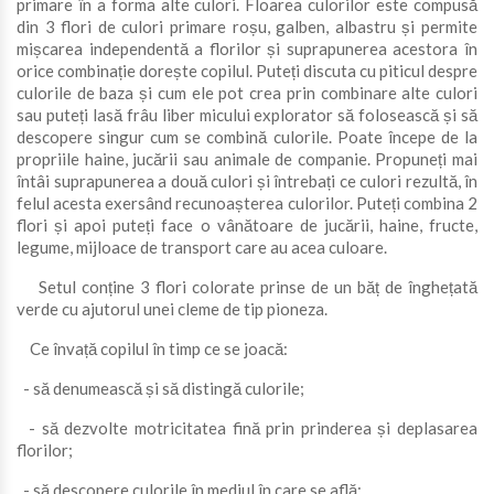
primare în a forma alte culori. Floarea culorilor este compusă
din 3 flori de culori primare roșu, galben, albastru și permite
mișcarea independentă a florilor și suprapunerea acestora în
orice combinație dorește copilul. Puteți discuta cu piticul despre
culorile de baza și cum ele pot crea prin combinare alte culori
sau puteți lasă frâu liber micului explorator să folosească și să
descopere singur cum se combină culorile. Poate începe de la
propriile haine, jucării sau animale de companie. Propuneți mai
întâi suprapunerea a două culori și întrebați ce culori rezultă, în
felul acesta exersând recunoașterea culorilor. Puteți combina 2
flori și apoi puteți face o vânătoare de jucării, haine, fructe,
legume, mijloace de transport care au acea culoare.
Setul conține 3 flori colorate prinse de un băț de înghețată
verde cu ajutorul unei cleme de tip pioneza.
Ce învață copilul în timp ce se joacă:
- să denumească și să distingă culorile;
- să dezvolte motricitatea fină prin prinderea și deplasarea
florilor;
- să descopere culorile în mediul în care se află;