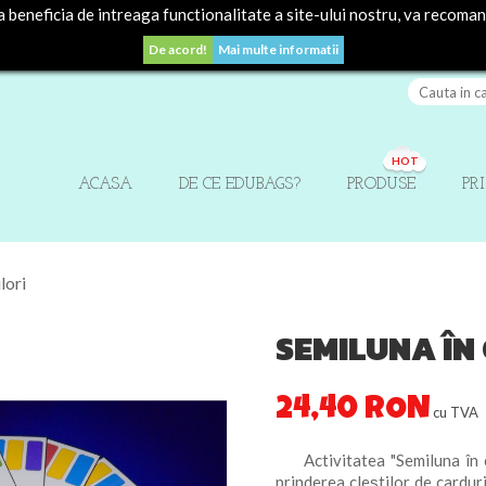
beneficia de intreaga functionalitate a site-ului nostru, va recoma
De acord!
Mai multe informatii
HOT
ACASA
DE CE EDUBAGS?
PRODUSE
PR
lori
SEMILUNA ÎN
24,40 RON
cu TVA
Activitatea "Semiluna în cul
prinderea cleștilor de carduri