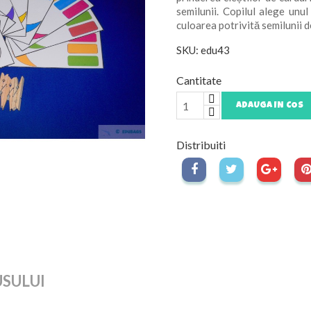
semilunii. Copilul alege unul
culoarea potrivită semilunii d
SKU: edu43
Cantitate
ADAUGA IN COS
Distribuiti
USULUI