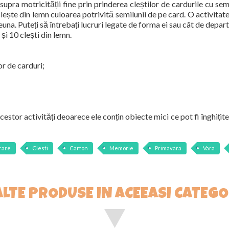
a motricității fine prin prinderea cleștilor de cardurile cu semilu
clește din lemn culoarea potrivită semilunii de pe card. O activitate 
mpreuna. Puteți să întrebați lucruri legate de forma ei sau cât de depa
și 10 clești din lemn.
or de carduri;
estor activități deoarece ele conțin obiecte mici ce pot fi înghițite
rare
Clesti
Carton
Memorie
Primavara
Vara
ALTE PRODUSE IN ACEEASI CATEGO