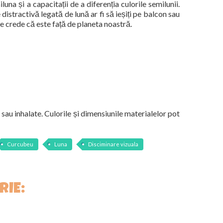
na și a capacitații de a diferenția culorile semilunii.
distractivă legată de lună ar fi să ieșiți pe balcon sau
rte crede că este față de planeta noastră.
 sau inhalate. Culorile și dimensiunile materialelor pot
Curcubeu
Luna
Disciminare vizuala
RIE: