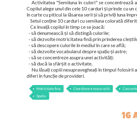
Activitatea "Semiluna în culori" se concentrează asupr
Copilul alege unul din cele 10 carduri și prinde cu un 
în curte cu piticul la lăsarea serii și să priviți luna î
Setul conține 10 carduri cu semiluna colorată diferit 
Ce învață copilul în timp ce se joacă:
- să denumească și să distingă culorile;
- să dezvolte motricitatea fină prin prinderea cleștil
- să descopere culorile în mediul în care se află;
- să dezvolte vocabularul despre spațiu și astre;
- să se concentreze asupra unei activități;
- să ducă la sfârșit o activitate.
Nu lăsați copiii nesupravegheați în timpul folosirii ac
diferi în funcție de provideri.
Motricitate fina
Coordonare mana-ochi
Concent
Spatiu
16 