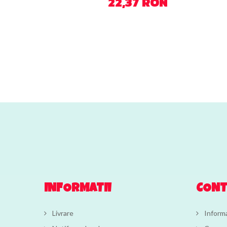
22,37 RON
INFORMATII
CON
Livrare
Informa