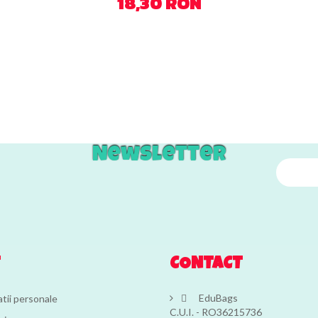
18,30 RON
Newsletter
T
CONTACT
EduBags
tii personale

C.U.I. - RO36215736