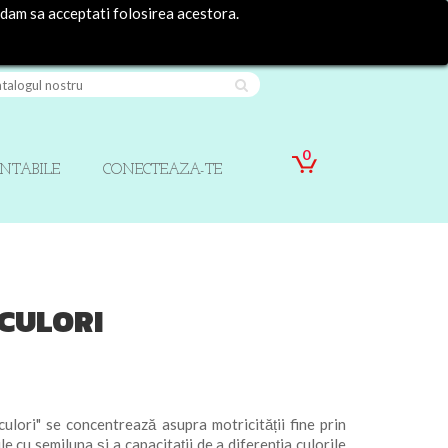
ndam sa acceptati folosirea acestora.
Contact
Autentificare
0
INTABILE
CONECTEAZA-TE
 CULORI
ori" se concentrează asupra motricității fine prin
le cu semiluna și a capacitații de a diferenția culorile